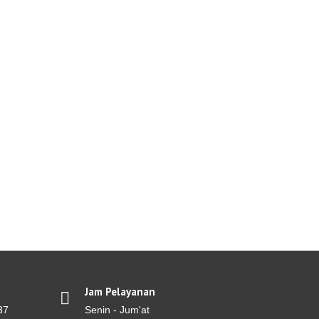
Jam Pelayanan
37
Senin - Jum'at