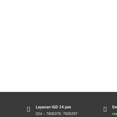
Layanan IGD 24 jam
Em
024 – 7605378, 7605297
rs