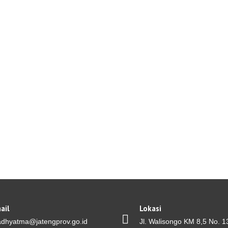
ail
Lokasi
adhyatma@jatengprov.go.id
Jl. Walisongo KM 8,5 No. 1