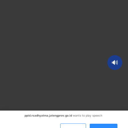
🔊
ppid.rsadhyatma.jatengprov.go.id
wants to play speech